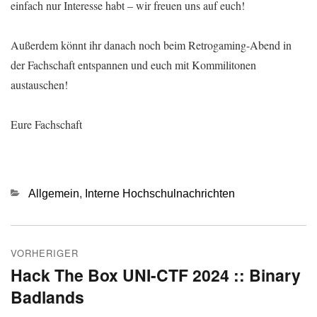
einfach nur Interesse habt – wir freuen uns auf euch!
Außerdem könnt ihr danach noch beim Retrogaming-Abend in
der Fachschaft entspannen und euch mit Kommilitonen
austauschen!
Eure Fachschaft
Kategorien
Allgemein
,
Interne Hochschulnachrichten
Beitragsnavigation
VORHERIGER
Hack The Box UNI-CTF 2024 :: Binary
Vorheriger
Badlands
Beitrag: