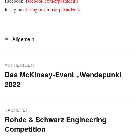
Facebook:
facebook.com/erp4students
Instagram:
instagram.com/erp4students
Kategorien
Allgemein
Beitragsnavigation
VORHERIGER
Das McKinsey-Event „Wendepunkt
Vorheriger
2022“
Beitrag:
NÄCHSTER
Rohde & Schwarz Engineering
Nächster
Competition
Beitrag: