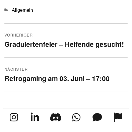
Kategorien
Allgemein
Beitragsnavigation
VORHERIGER
Graduiertenfeier – Helfende gesucht!
Vorheriger
Beitrag:
NÄCHSTER
Retrogaming am 03. Juni – 17:00
Nächster
Beitrag: