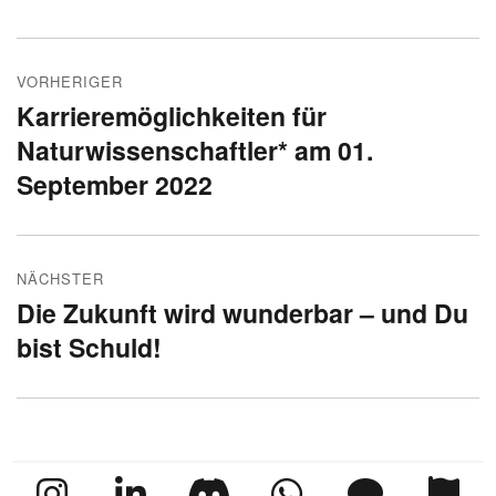
Beitragsnavigation
VORHERIGER
Karrieremöglichkeiten für
Vorheriger
Naturwissenschaftler* am 01.
Beitrag:
September 2022
NÄCHSTER
Die Zukunft wird wunderbar – und Du
Nächster
bist Schuld!
Beitrag: