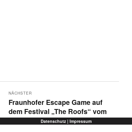
NÄCHSTER
Fraunhofer Escape Game auf
Nächster
dem Festival „The Roofs“ vom
Beitrag:
11.-15. August 2022 in München
Datenschutz |
Impressum