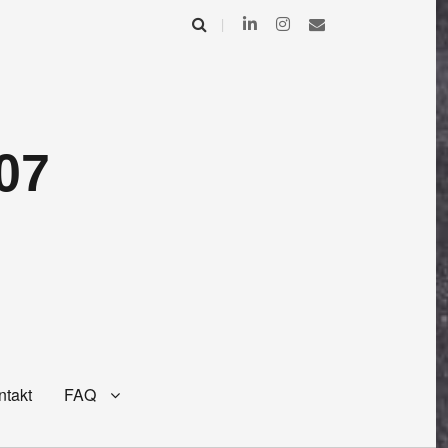
07
ntakt
FAQ