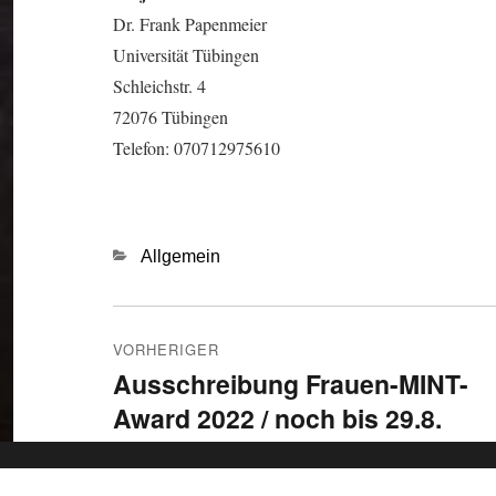
Dr. Frank Papenmeier
Universität Tübingen
Schleichstr. 4
72076 Tübingen
Telefon: 070712975610
Kategorien
Allgemein
Beitragsnavigation
VORHERIGER
Ausschreibung Frauen-MINT-
Vorheriger
Award 2022 / noch bis 29.8.
Beitrag:
teilnehmen (BA, MA, kreative
Hausarbeit)