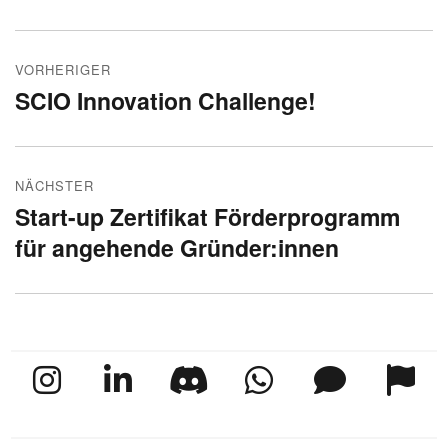
Beitragsnavigation
VORHERIGER
SCIO Innovation Challenge!
Vorheriger
Beitrag:
NÄCHSTER
Start-up Zertifikat Förderprogramm
Nächster
für angehende Gründer:innen
Beitrag: