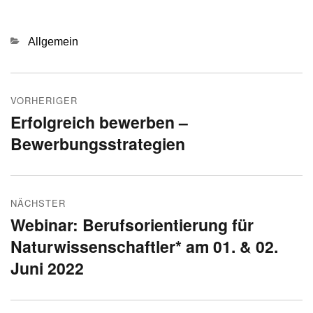
Kategorien
Allgemein
Beitragsnavigation
VORHERIGER
Erfolgreich bewerben –
Vorheriger
Bewerbungsstrategien
Beitrag:
NÄCHSTER
Webinar: Berufsorientierung für
Nächster
Naturwissenschaftler* am 01. & 02.
Beitrag:
Juni 2022