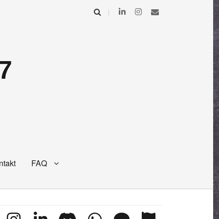
7
ntakt
FAQ