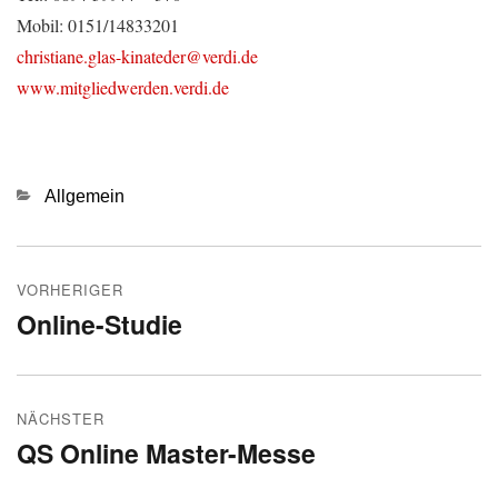
Mobil: 0151/14833201
christiane.glas-kinateder@verdi.de
www.mitgliedwerden.verdi.de
Kategorien
Allgemein
Beitragsnavigation
VORHERIGER
Online-Studie
Vorheriger
Beitrag:
NÄCHSTER
QS Online Master-Messe
Nächster
Beitrag: